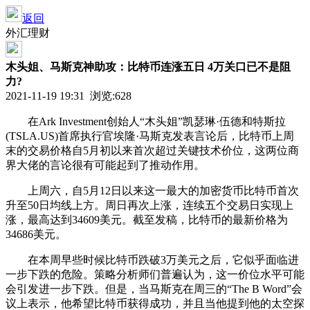
返回
外汇理财
木头姐、马斯克神助攻：比特币连涨五日 4万关口已不是阻
力?
2021-11-19 19:31 浏览:
628
在Ark Investment创始人“木头姐”凯瑟琳·伍德和特斯拉
(TSLA.US)首席执行官埃隆·马斯克发表言论后，比特币上周
末的交易价格自5月初以来首次超过关键技术价位，这两位商
界大佬的言论很有可能起到了推动作用。
上周六，自5月12日以来这一最大的加密货币比特币首次
升至50日均线上方。周日再次上涨，连续五个交易日实现上
涨，最高达到34609美元。截至发稿，比特币的最新价格为
34686美元。
在本周早些时候比特币跌破3万美元之后，它似乎面临进
一步下跌的危险。策略分析师们普遍认为，这一价位水平可能
会引发进一步下跌。但是，当马斯克在周三的“The B Word”会
议上表示，他希望比特币获得成功，并且当他提到他的太空探