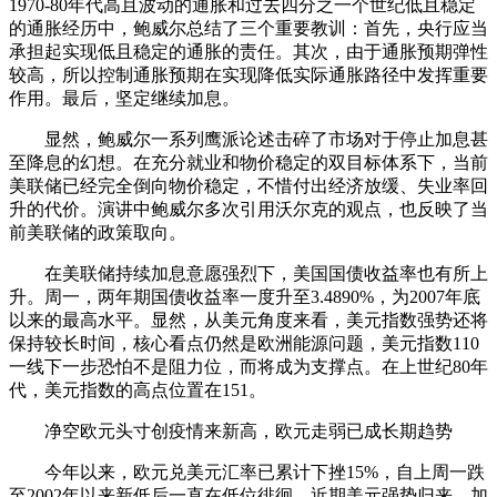
1970-80年代高且波动的通胀和过去四分之一个世纪低且稳定
的通胀经历中，鲍威尔总结了三个重要教训：首先，央行应当
承担起实现低且稳定的通胀的责任。其次，由于通胀预期弹性
较高，所以控制通胀预期在实现降低实际通胀路径中发挥重要
作用。最后，坚定继续加息。
显然，鲍威尔一系列鹰派论述击碎了市场对于停止加息甚
至降息的幻想。在充分就业和物价稳定的双目标体系下，当前
美联储已经完全倒向物价稳定，不惜付出经济放缓、失业率回
升的代价。演讲中鲍威尔多次引用沃尔克的观点，也反映了当
前美联储的政策取向。
在美联储持续加息意愿强烈下，美国国债收益率也有所上
升。周一，两年期国债收益率一度升至3.4890%，为2007年底
以来的最高水平。显然，从美元角度来看，美元指数强势还将
保持较长时间，核心看点仍然是欧洲能源问题，美元指数110
一线下一步恐怕不是阻力位，而将成为支撑点。在上世纪80年
代，美元指数的高点位置在151。
净空欧元头寸创疫情来新高，欧元走弱已成长期趋势
今年以来，欧元兑美元汇率已累计下挫15%，自上周一跌
至2002年以来新低后一直在低位徘徊。近期美元强势归来，加