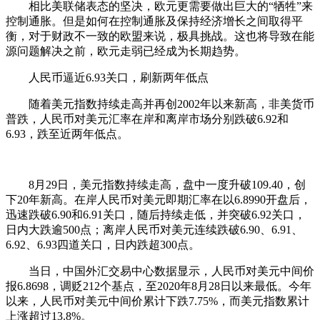
相比美联储表态的坚决，欧元更需要做出巨大的“牺牲”来
控制通胀。但是如何在控制通胀及保持经济增长之间取得平
衡，对于财政不一致的欧盟来说，极具挑战。这也将导致在能
源问题解决之前，欧元走弱已经成为长期趋势。
人民币逼近6.93关口，刷新两年低点
随着美元指数持续走高并再创2002年以来新高，非美货币
普跌，人民币对美元汇率在岸和离岸市场分别跌破6.92和
6.93，跌至近两年低点。
8月29日，美元指数持续走高，盘中一度升破109.40，创
下20年新高。在岸人民币对美元即期汇率在以6.8990开盘后，
迅速跌破6.90和6.91关口，随后持续走低，并突破6.92关口，
日内大跌逾500点；离岸人民币对美元连续跌破6.90、6.91、
6.92、6.93四道关口，日内跌超300点。
当日，中国外汇交易中心数据显示，人民币对美元中间价
报6.8698，调贬212个基点，至2020年8月28日以来最低。今年
以来，人民币对美元中间价累计下跌7.75%，而美元指数累计
上涨超过13.8%。