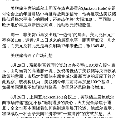
美联储主席鲍威尔上周五在杰克逊霍尔(Jackson Hole)专题
讨论会上的年度讲话中再度释放鹰派信号，他再度表达美联储
降低通胀水平决心的同时，还表态仍将“大幅加息”。而同期，
欧洲电价再度刷新历史高点，推动欧元持续贬值。
周一，非美货币再次出现“一边倒”的局面。美元兑日元汇
率突破138，逼近7月15日以来的最高水平，距离新低仅一步之
遥，而美元兑韩元更是再次刷新13年来低点，报1349.48。
美联储击碎了市场幻想
8月29日，瑞银财富管理投资总监办公室(CIO)发布报告表
示，面对当前的高通胀环境，投资者低估了美联储等央行收紧
政策的意愿，市场对美联储主席鲍威尔最新言论的反应正符合
此观察。该机构认为，美联储今年底前将再加息100个基点，
如果美国通胀不如预期般降温，美国经济风险将会增加。
8月26日，上周五JacksonHole会议上，美联储主席鲍威尔
向市场传递“坚定不移”遏制通胀的决心，火力完全聚焦于通
胀，全文也基本围绕着如何遏制通胀展开论述。鲍威尔表示，
将继续以一种会给美国经济带来“一些痛苦”的方式加息。从