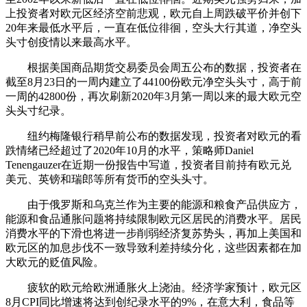
上投资者对欧元区经济空前悲观，欧元自上周跌破平价并创下
20年来最低水平后，一直在低位徘徊，空头大行其道，净空头
头寸创疫情以来最高水平。
根据美国商品期货交易委员会周五公布的数据，投资者在
截至8月23日的一周内建立了44100份欧元净空头头寸，高于前
一周的42800份，再次刷新2020年3月第一周以来的最大欧元空
头头寸纪录。
纽约梅隆银行稍早前公布的数据发现，投资者对欧元的看
跌情绪已经超过了2020年10月的水平，策略师Daniel
Tenengauzer在近期一份报告中写道，投资者目前持有欧元兑
美元、英镑和瑞郎等所有货币的空头头寸。
由于俄罗斯和乌克兰作为主要的能源和粮食产品供应方，
能源和食品通胀问题将持续限制欧元区居民的消费水平。居民
消费水平的下滑也将进一步削弱经济复苏势头，再加上美国和
欧元区的加息步伐不一致导致利差持续分化，这些因素都在加
大欧元的贬值风险。
疲软的欧元给欧洲通胀火上浇油。经济学家预计，欧元区
8月CPI同比增速将达到创纪录水平的9%，在意大利，食品等